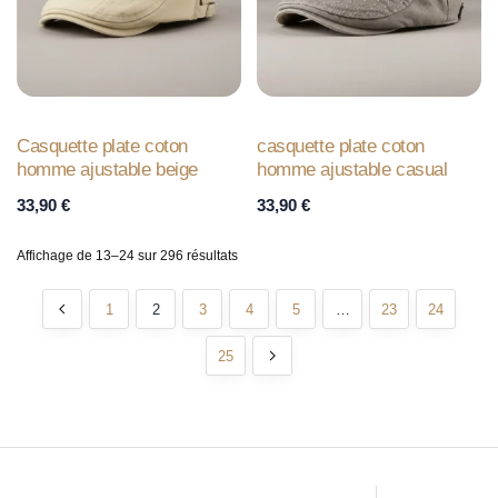
Casquette plate coton
casquette plate coton
homme ajustable beige
homme ajustable casual
33,90
€
33,90
€
Affichage de 13–24 sur 296 résultats
1
2
3
4
5
…
23
24
25