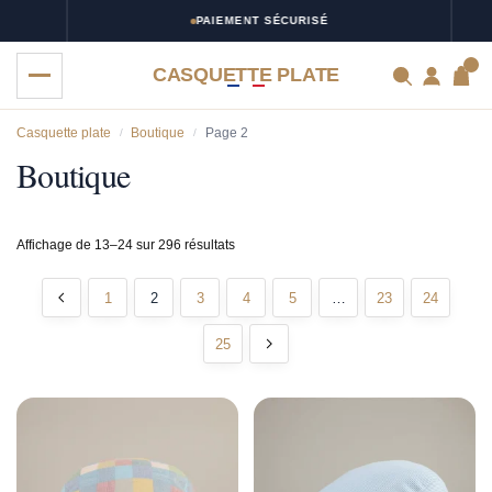
PAIEMENT SÉCURISÉ
0
CASQUETTE PLATE
Casquette plate
Boutique
Page 2
/
/
Boutique
Affichage de 13–24 sur 296 résultats
1
2
3
4
5
…
23
24
25