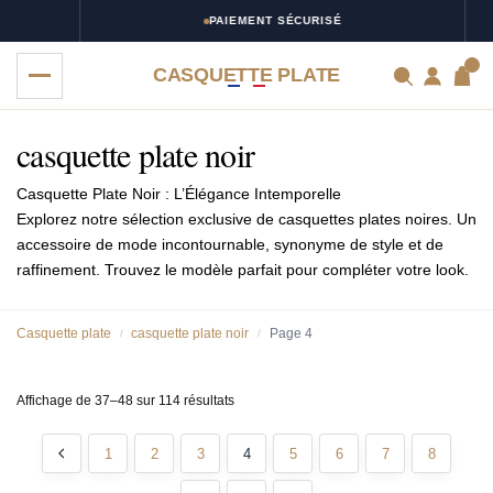
PAIEMENT SÉCURISÉ
0
CASQUETTE PLATE
casquette plate noir
Casquette Plate Noir : L’Élégance Intemporelle
Explorez notre sélection exclusive de casquettes plates noires. Un
accessoire de mode incontournable, synonyme de style et de
raffinement. Trouvez le modèle parfait pour compléter votre look.
Casquette plate
casquette plate noir
Page 4
/
/
Affichage de 37–48 sur 114 résultats
1
2
3
4
5
6
7
8