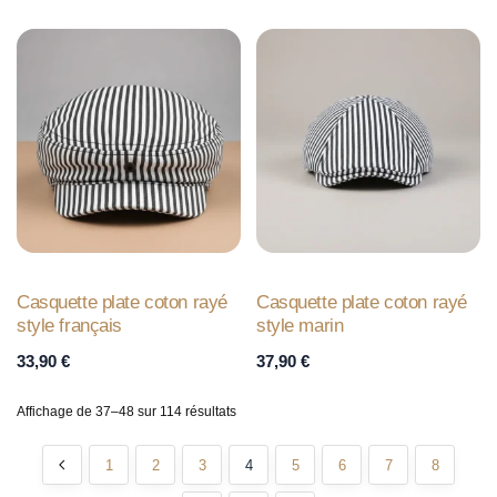
Casquette plate coton rayé
Casquette plate coton rayé
style français
style marin
33,90
€
37,90
€
Affichage de 37–48 sur 114 résultats
1
2
3
4
5
6
7
8