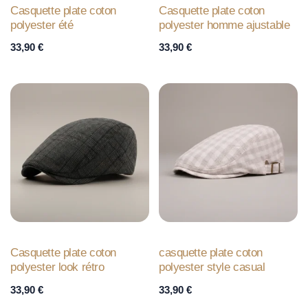
Casquette plate coton
Casquette plate coton
polyester été
polyester homme ajustable
33,90
€
33,90
€
Casquette plate coton
casquette plate coton
polyester look rétro
polyester style casual
33,90
€
33,90
€