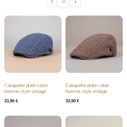
9
10
Casquette plate coton
Casquette plate coton
homme style vintage
homme style vintage
33,90
€
33,90
€