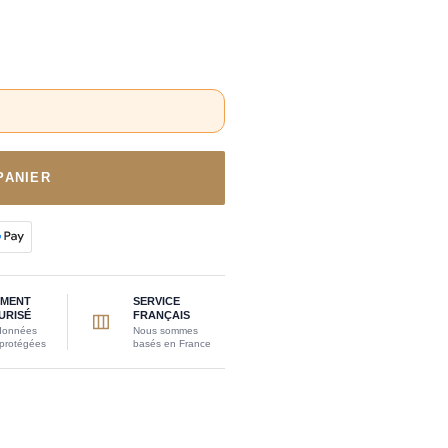
PANIER
EMENT
SERVICE
URISÉ
FRANÇAIS
données
Nous sommes
 protégées
basés en France