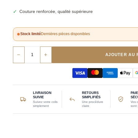
✓
Couture renforcée, qualité supérieure
Stock limité
Dernières pièces disponibles
−
+
AJOUTER AU 
LIVRAISON
RETOURS
PAI
SUIVIE
SIMPLIFIÉS
SÉC
Suivez votre colis
Une procédure
Vos 
simplement
claire
sont