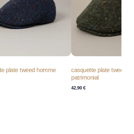
te plate tweed homme
casquette plate tweed h
patrimonial
42,90
€