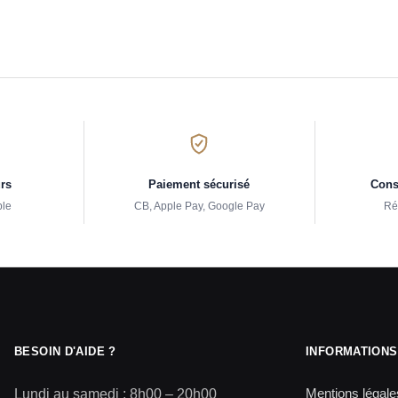
urs
Paiement sécurisé
Conse
ple
CB, Apple Pay, Google Pay
Ré
BESOIN D'AIDE ?
INFORMATIONS
Mentions légale
Lundi au samedi : 8h00 – 20h00