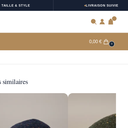
LE & STYLE
LIVRAISON SUIVIE
0
0,00
€
0
 similaires