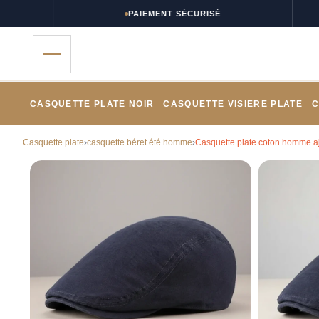
PAIEMENT SÉCURISÉ
CASQUETTE PLATE NOIR
CASQUETTE VISIERE PLATE
C
Casquette plate
›
casquette béret été homme
›
Casquette plate coton homme aj