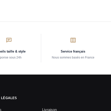
ils taille & style
Service français
ponse sous 24h
Nous sommes basés en France
 LÉGALES
s
Livraison