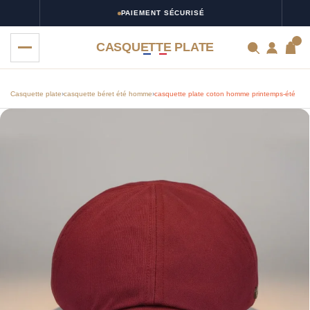
PAIEMENT SÉCURISÉ
0
CASQUETTE PLATE
Casquette plate
›
casquette béret été homme
›
casquette plate coton homme printemps-été