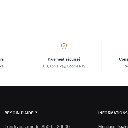
urs
Paiement sécurisé
Conse
ple
CB, Apple Pay, Google Pay
Ré
BESOIN D'AIDE ?
INFORMATIONS
Mentions légale
Lundi au samedi : 8h00 – 20h00