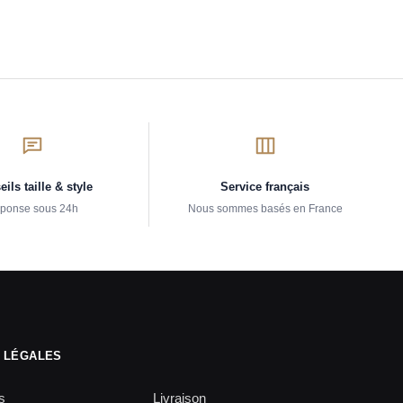
ils taille & style
Service français
ponse sous 24h
Nous sommes basés en France
 LÉGALES
s
Livraison