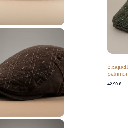
casquet
patrimon
42,90
€