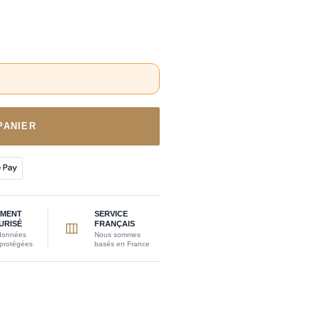
PANIER
EMENT
SERVICE
URISÉ
FRANÇAIS
données
Nous sommes
 protégées
basés en France