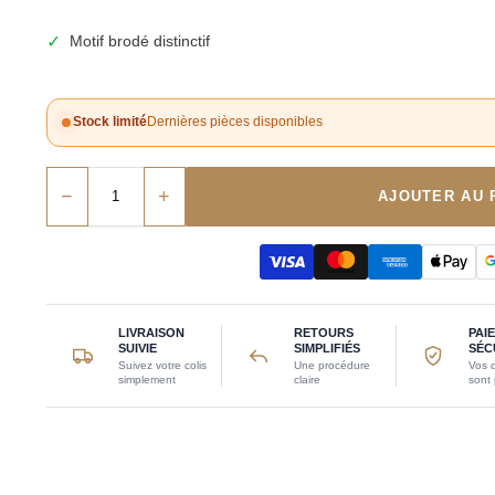
✓
Motif brodé distinctif
Stock limité
Dernières pièces disponibles
−
+
AJOUTER AU 
LIVRAISON
RETOURS
PAI
SUIVIE
SIMPLIFIÉS
SÉC
Suivez votre colis
Une procédure
Vos 
simplement
claire
sont