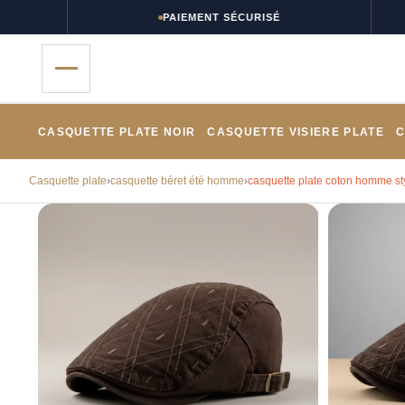
PAIEMENT SÉCURISÉ
CASQUETTE PLATE NOIR
CASQUETTE VISIERE PLATE
C
Casquette plate
›
casquette béret été homme
›
casquette plate coton homme sty