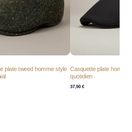
te plate tweed homme style
Casquette plate homme c
ial
quotidien
37,90
€