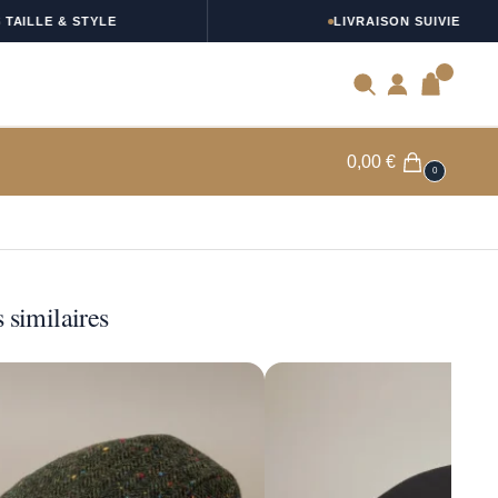
LE & STYLE
LIVRAISON SUIVIE
0
0,00
€
0
 similaires