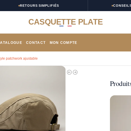
RETOURS SIMPLIFIÉS
CONSEILS TAI
CASQUETTE PLATE
ATALOGUE
CONTACT
MON COMPTE
yle patchwork ajustable
Produits