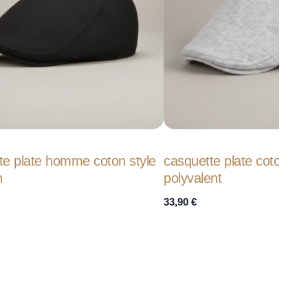
te plate homme coton style
casquette plate coton sty
n
polyvalent
33,90
€