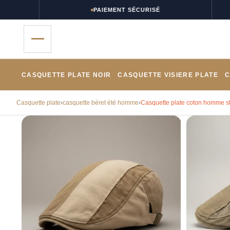
PAIEMENT SÉCURISÉ
CASQUETTE PLATE NOIR
CASQUETTE VISIERE PLATE
C
Casquette plate
›
casquette béret été homme
›
Casquette plate coton homme st