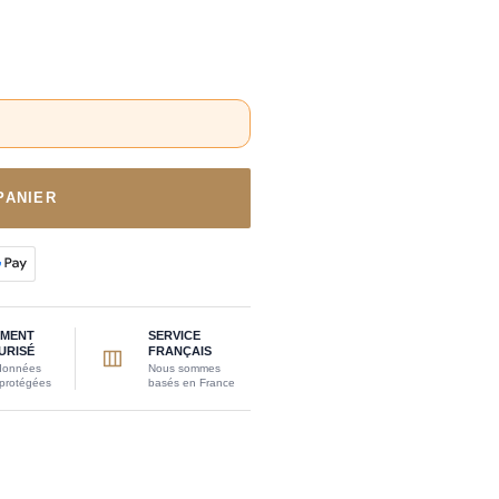
PANIER
EMENT
SERVICE
URISÉ
FRANÇAIS
données
Nous sommes
 protégées
basés en France