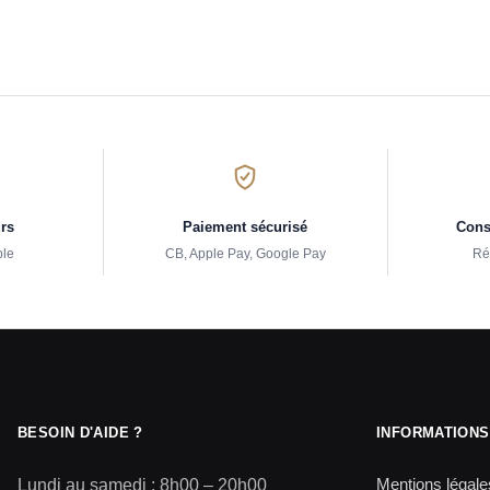
urs
Paiement sécurisé
Conse
ple
CB, Apple Pay, Google Pay
Ré
BESOIN D'AIDE ?
INFORMATIONS
Mentions légale
Lundi au samedi : 8h00 – 20h00