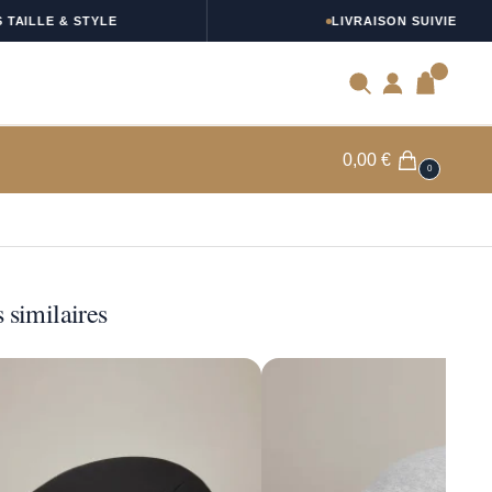
LLE & STYLE
LIVRAISON SUIVIE
0
0,00
€
0
 similaires