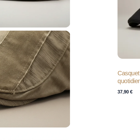
Casquet
quotidie
37,90
€