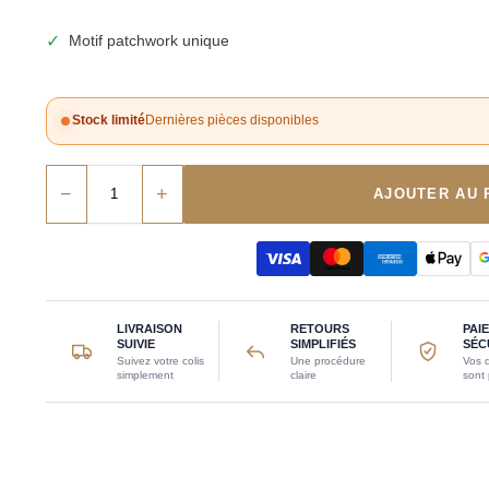
✓
Motif patchwork unique
Stock limité
Dernières pièces disponibles
−
+
AJOUTER AU 
LIVRAISON
RETOURS
PAI
SUIVIE
SIMPLIFIÉS
SÉC
Suivez votre colis
Une procédure
Vos 
simplement
claire
sont