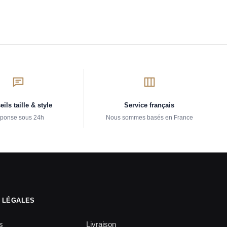
ils taille & style
Service français
ponse sous 24h
Nous sommes basés en France
 LÉGALES
s
Livraison