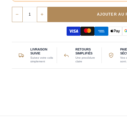
−
+
AJOUTER AU 
LIVRAISON
RETOURS
PAI
SUIVIE
SIMPLIFIÉS
SÉC
Suivez votre colis
Une procédure
Vos 
simplement
claire
sont