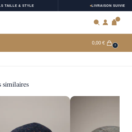
LLE & STYLE
LIVRAISON SUIVIE
0
0,00
€
0
 similaires