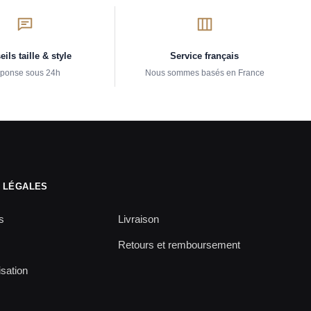
ils taille & style
Service français
ponse sous 24h
Nous sommes basés en France
 LÉGALES
s
Livraison
Retours et remboursement
isation