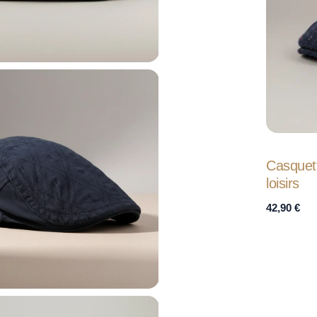
Casquet
loisirs
42,90
€