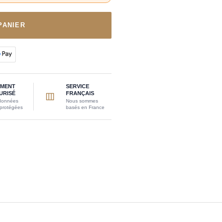
PANIER
EMENT
SERVICE
URISÉ
FRANÇAIS
données
Nous sommes
 protégées
basés en France