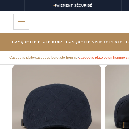
PAIEMENT SÉCURISÉ
CASQUETTE PLATE NOIR
CASQUETTE VISIERE PLATE
C
Casquette plate
›
casquette béret été homme
›
casquette plate coton homme st