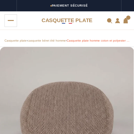
PAIEMENT SÉCURISÉ
0
CASQUETTE PLATE
Casquette plate
›
casquette béret été homme
›
Casquette plate homme coton et polyester chevrons