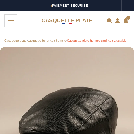
PAIEMENT SÉCURISÉ
0
CASQUETTE PLATE
Casquette plate
›
casquette béret cuir homme
›
Casquette plate homme simili cuir ajustable