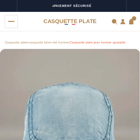
PAIEMENT SÉCURISÉ
0
CASQUETTE PLATE
Casquette plate
›
casquette béret été homme
›
Casquette plate jean homme ajustable