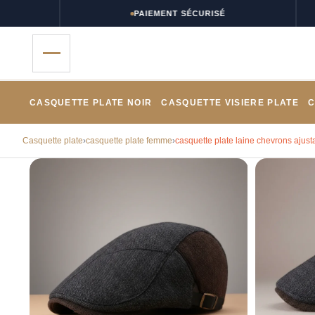
PAIEMENT SÉCURISÉ
CASQUETTE PLATE NOIR
CASQUETTE VISIERE PLATE
C
Casquette plate
›
casquette plate femme
›
casquette plate laine chevrons ajust