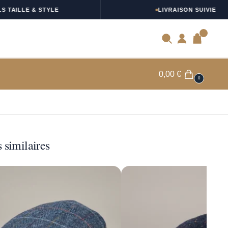
ILLE & STYLE
LIVRAISON SUIVIE
0
0,00
€
0
 similaires