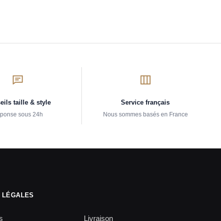
ils taille & style
Service français
ponse sous 24h
Nous sommes basés en France
 LÉGALES
s
Livraison