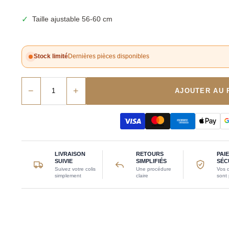
✓
Taille ajustable 56-60 cm
Stock limité
Dernières pièces disponibles
−
+
AJOUTER AU 
LIVRAISON
RETOURS
PAI
SUIVIE
SIMPLIFIÉS
SÉC
Suivez votre colis
Une procédure
Vos 
simplement
claire
sont