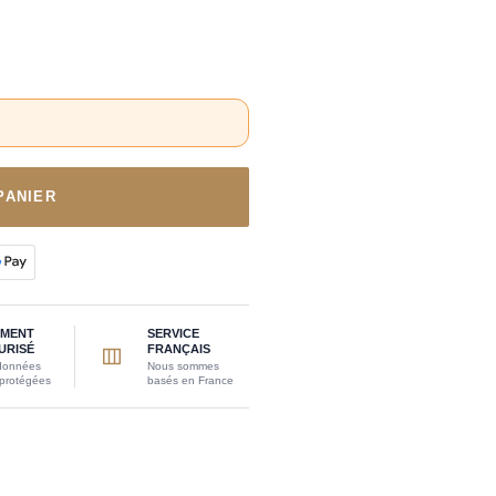
PANIER
EMENT
SERVICE
URISÉ
FRANÇAIS
données
Nous sommes
 protégées
basés en France