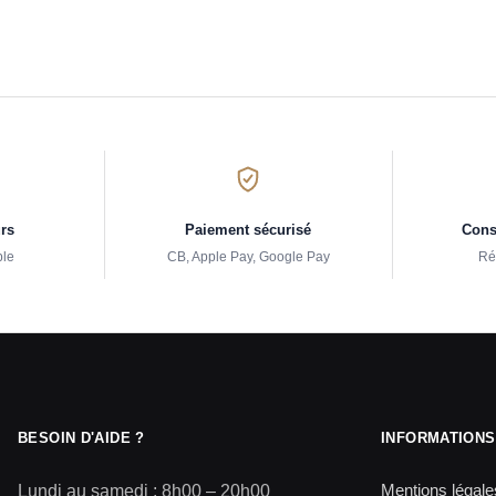
urs
Paiement sécurisé
Conse
ple
CB, Apple Pay, Google Pay
Ré
BESOIN D'AIDE ?
INFORMATIONS
Mentions légale
Lundi au samedi : 8h00 – 20h00