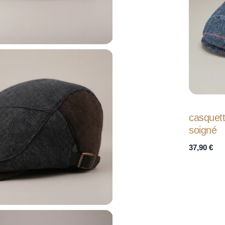
casquet
soigné
37,90
€