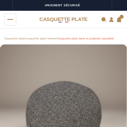
PAIEMENT SÉCURISÉ
0
CASQUETTE PLATE
Casquette plate
›
casquette plate femme
›
Casquette plate laine et polyester ajustable