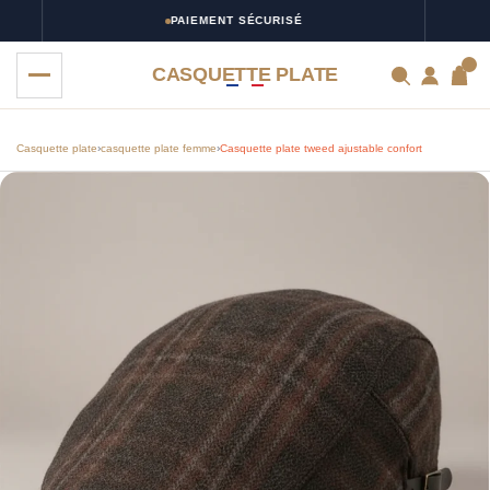
PAIEMENT SÉCURISÉ
0
CASQUETTE PLATE
Casquette plate
›
casquette plate femme
›
Casquette plate tweed ajustable confort