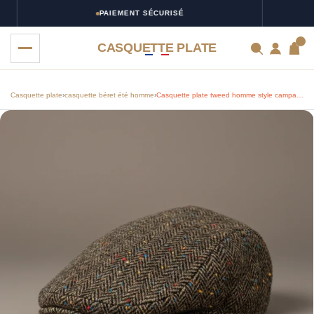
PAIEMENT SÉCURISÉ
0
CASQUETTE PLATE
Casquette plate
›
casquette béret été homme
›
Casquette plate tweed homme style campagne