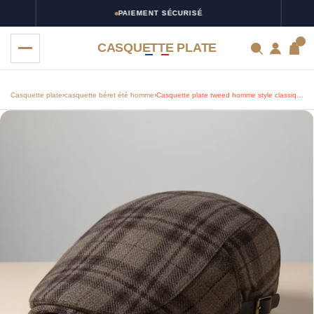
PAIEMENT SÉCURISÉ
0
CASQUETTE PLATE
Casquette plate
›
casquette béret été homme
›
Casquette plate tweed homme style classique