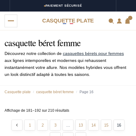
PAIEMENT SÉCURISÉ
0
CASQUETTE PLATE
casquette béret femme
Découvrez notre collection de
casquettes bérets pour femmes
aux lignes intemporelles et modernes qui rehaussent
instantanément votre allure. Nos modèles hybrides vous offrent
un look distinctif adapté à toutes les saisons.
Casquette plate
casquette béret femme
Page 16
/
/
Affichage de 181–192 sur 210 résultats
1
2
3
…
13
14
15
16