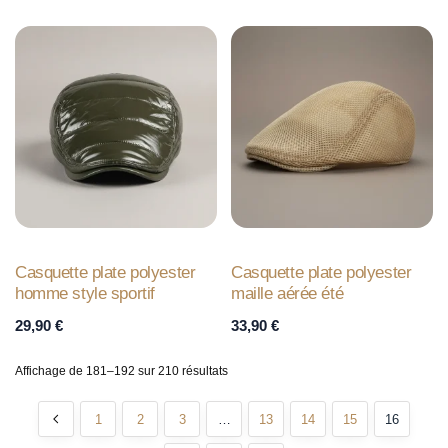
Casquette plate polyester
Casquette plate polyester
homme style sportif
maille aérée été
29,90
€
33,90
€
Affichage de 181–192 sur 210 résultats
1
2
3
…
13
14
15
16