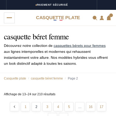
PAIEMENT SÉCURISÉ
0
CASQUETTE PLATE
casquette béret femme
Découvrez notre collection de
casquettes bérets pour femmes
aux lignes intemporelles et modernes qui rehaussent
instantanément votre allure. Nos modèles hybrides vous offrent
un look distinctif adapté à toutes les saisons.
Casquette plate
casquette béret femme
Page 2
/
/
Affichage de 13–24 sur 210 résultats
1
2
3
4
5
…
16
17