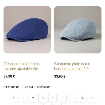
Casquette plate coton
Casquette plate coton
homme ajustable été
homme ajustable été
37,90
€
33,90
€
Affichage de 13–24 sur 210 résultats
1
2
3
4
5
…
16
17