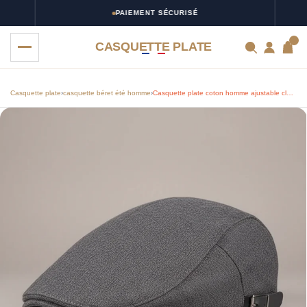
PAIEMENT SÉCURISÉ
0
CASQUETTE PLATE
Casquette plate
›
casquette béret été homme
›
Casquette plate coton homme ajustable classique