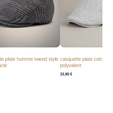
te plate homme tweed style
casquette plate coton sty
acté
polyvalent
33,90
€