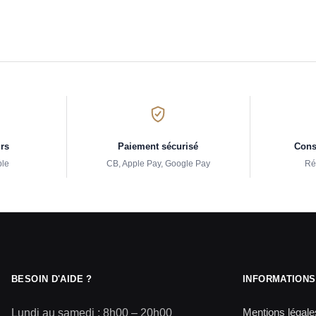
urs
Paiement sécurisé
Conse
ple
CB, Apple Pay, Google Pay
Ré
BESOIN D'AIDE ?
INFORMATIONS
Mentions légale
Lundi au samedi : 8h00 – 20h00