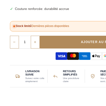
✓
Couture renforcée: durabilité accrue
Stock limité
Dernières pièces disponibles
−
+
AJOUTER AU 
LIVRAISON
RETOURS
PAI
SUIVIE
SIMPLIFIÉS
SÉC
Suivez votre colis
Une procédure
Vos 
simplement
claire
sont