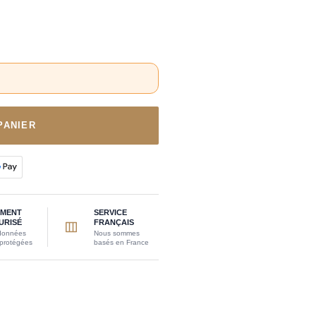
PANIER
EMENT
SERVICE
URISÉ
FRANÇAIS
données
Nous sommes
 protégées
basés en France