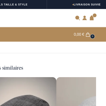
ILLE & STYLE
LIVRAISON SUIVIE
0
0,00
€
0
 similaires