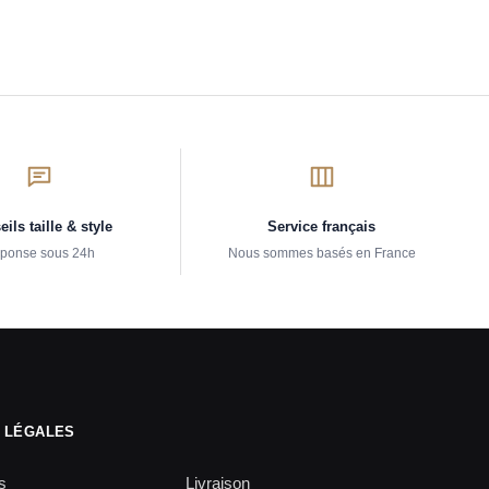
ils taille & style
Service français
ponse sous 24h
Nous sommes basés en France
 LÉGALES
s
Livraison