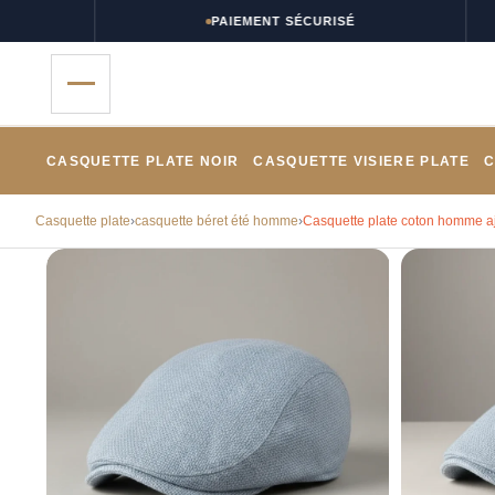
PAIEMENT SÉCURISÉ
CASQUETTE PLATE NOIR
CASQUETTE VISIERE PLATE
C
Casquette plate
›
casquette béret été homme
›
Casquette plate coton homme aj