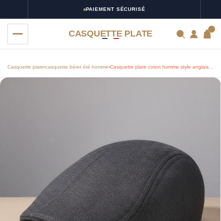
PAIEMENT SÉCURISÉ
0
CASQUETTE PLATE
Casquette plate
›
casquette béret été homme
›
Casquette plate coton homme style anglais ajustable