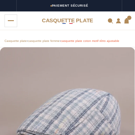
PAIEMENT SÉCURISÉ
0
CASQUETTE PLATE
Casquette plate
›
casquette plate femme
›
casquette plate coton motif rétro ajustable