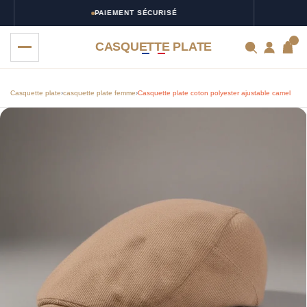
PAIEMENT SÉCURISÉ
0
CASQUETTE PLATE
Casquette plate
›
casquette plate femme
›
Casquette plate coton polyester ajustable camel