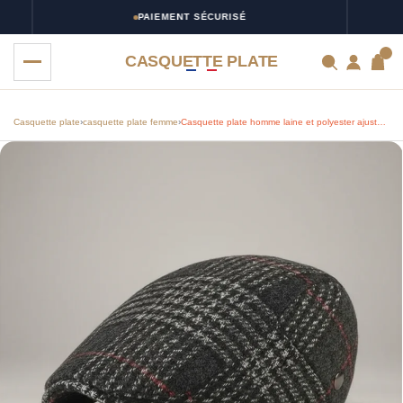
PAIEMENT SÉCURISÉ
0
CASQUETTE PLATE
Casquette plate
›
casquette plate femme
›
Casquette plate homme laine et polyester ajustable