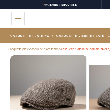
PAIEMENT SÉCURISÉ
CASQUETTE PLATE NOIR
CASQUETTE VISIERE PLATE
C
Casquette plate
›
casquette plate femme
›
casquette plate laine homme hiver a