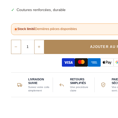
✓
Coutures renforcées, durable
Stock limité
Dernières pièces disponibles
−
+
AJOUTER AU 
LIVRAISON
RETOURS
PAI
SUIVIE
SIMPLIFIÉS
SÉC
Suivez votre colis
Une procédure
Vos 
simplement
claire
sont