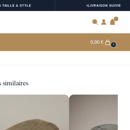
LE & STYLE
LIVRAISON SUIVIE
0
0,00
€
0
 similaires