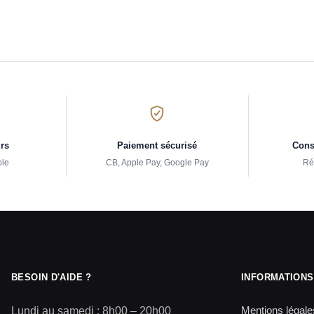
urs
Paiement sécurisé
Conse
ple
CB, Apple Pay, Google Pay
Ré
BESOIN D'AIDE ?
INFORMATIONS
Mentions légale
Lundi au samedi : 8h00 – 20h00