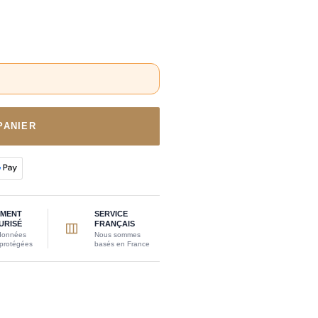
PANIER
EMENT
SERVICE
URISÉ
FRANÇAIS
données
Nous sommes
 protégées
basés en France