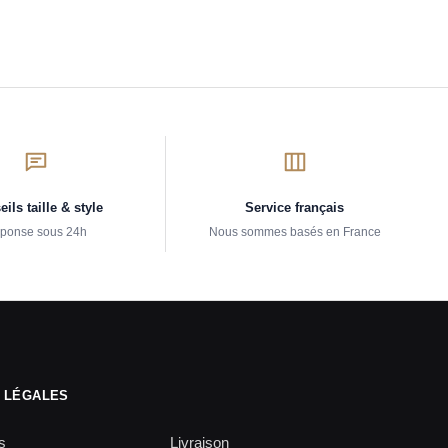
ils taille & style
Service français
ponse sous 24h
Nous sommes basés en France
 LÉGALES
s
Livraison