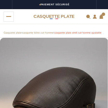
PAIEMENT SÉCURISÉ
0
CASQUETTE PLATE
Casquette plate
›
casquette béret cuir homme
›
casquette plate simili cuir homme ajustable