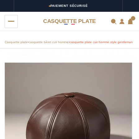
PAIEMENT SÉCURISÉ
0
CASQUETTE PLATE
Casquette plate
›
casquette béret cuir homme
›
casquette plate cuir homme style gentleman